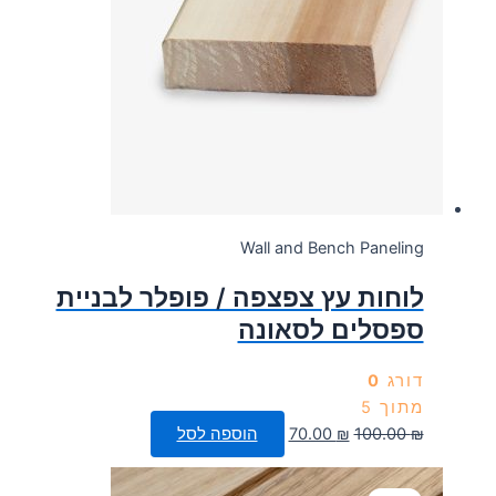
Wall and Bench Paneling
לוחות עץ צפצפה / פופלר לבניית
ספסלים לסאונה
דורג
0
מתוך 5
המחיר
המחיר
₪
100.00
₪
70.00
הוספה לסל
המקורי
הנוכחי
היה:
הוא: