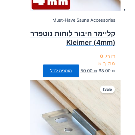
Must-Have Sauna Accessories
קליימר חיבור לוחות נוטפדר
(4mm) Kleimer
דורג
0
מתוך 5
המחיר
המחיר
₪
68.00
₪
50.00
הוספה לסל
המקורי
הנוכחי
היה:
הוא:
Sale!
50.00 ₪.
68.00 ₪.