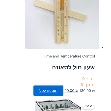
Time and Temperature Control
שעון חול לסאונה
דורג
0
מתוך 5
המחיר
המחיר
₪
130.00
₪
99.00
הוספה לסל
המקורי
הנוכחי
היה:
הוא:
Sale!
99.00 ₪.
130.00 ₪.