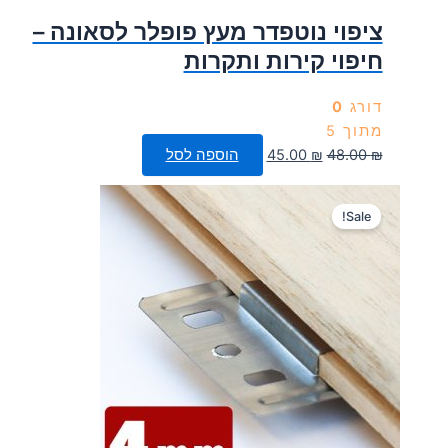
ציפוי נוטפדר מעץ פופלר לסאונה –
חיפוי קירות ותקרות
דורג
0
מתוך 5
המחיר
המחיר
₪
48.00
₪
45.00
הוספה לסל
המקורי
הנוכחי
היה:
הוא:
Sale!
45.00 ₪.
48.00 ₪.