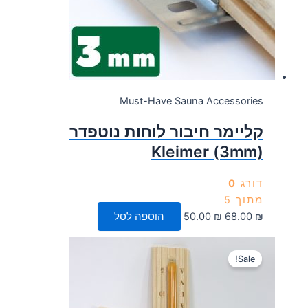
Must-Have Sauna Accessories
קליימר חיבור לוחות נוטפדר
Kleimer (3mm)
דורג
0
מתוך 5
המחיר
המחיר
₪
68.00
₪
50.00
הוספה לסל
המקורי
הנוכחי
היה:
הוא:
Sale!
50.00 ₪.
68.00 ₪.