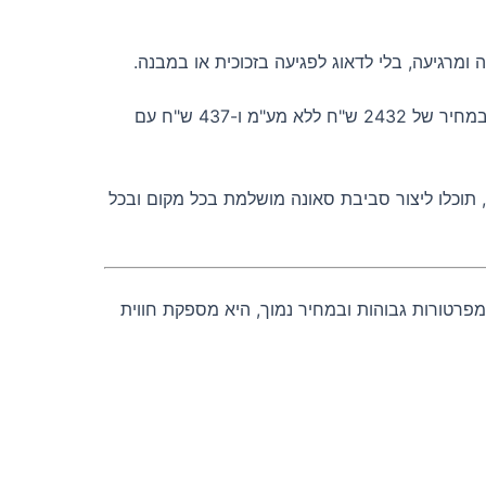
הזכוכית מורכבת משלוש שכבות, עם רוחב של 42 מ"מ ליחידת הזכוכית המודבקת. במשקל של 136.8 ק"ג, היא קלה להתקנה ולהובלה. במחיר של 2432 ש"ח ללא מע"מ ו-437 ש"ח עם
, תוכלו ליצור סביבת סאונה מושלמת בכל מקום ובכל
מפרטורות גבוהות ובמחיר נמוך, היא מספקת חווית