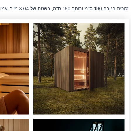
זכוכית בגובה 190 ס"מ ורוחב 160 ס"מ, בשטח של 3.04 מ"ר. עמידה בטמפרטורות מעל 120°C. משקל של 136.8 ק"ג. מחיר מבצעי – 2432 ש"ח ללא מע"מ ו-437 ש"ח עם מע"מ (18%).