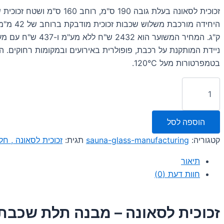
ניידת המותקנת על רכבת, פופולרית באירועים ובמקומות רחוקים. הז
בטמפרטורות מעל 120°C.
כמות
של
זכוכית
לסאונה
הוספה לסל
-
מבנה
קטגוריה:
sauna-glass-manufacturing
תגית:
זכוכית לסאונה , חל
תלת
שכבתי
תיאור
לשימוש
אינטנסיבי
חוות דעת (0)
במחיר
משתלם
זכוכית לסאונה – מבנה תלת שכבתי