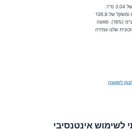
זכוכית לסאונה בעלת גובה 190 ס"מ, רוחב 160 ס"מ ושטח זכוכית של 3.04 מ"ר.
היחידה מורכבת משלוש שכבות זכוכית מודבקת ברוחב של 42 מ"מ ומשקל של 136.8
ק"ג. המחיר המשוער הוא 2432 ש"ח ללא מע"מ ו-437 ש"ח עם מע"מ (18%). סאונה
כוכית שלנו עמידה
ונות לסאונה
 לשימוש אינטנסיבי