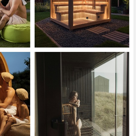
מע"מ,
322
ש"ח
עם
מע"מ
(18%)