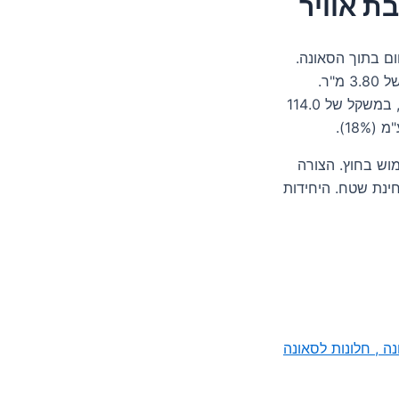
ת אוויר
ום בתוך הסאונה.
בעל מידות 200 ס"מ גובה זכוכית ו-190 ס"מ רוחב, בשטח זכוכית של 3.80 מ"ר.
היחידה מורכבת משתי שכבות זכוכית מודבקות ברוחב של 24 מ"מ, במשקל של 114.0
וש בחוץ. הצורה
ינת שטח. היחידות
נה , חלונות לסאונה