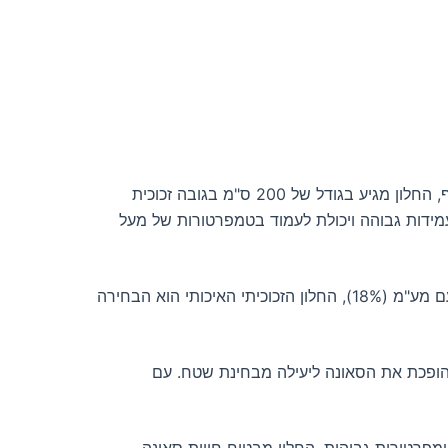
חלון זכוכית איכותי הוא פתרון מושלם לסאונה שלך. עם שכבת אוויר מיוחדת, החלון מבטיח שתהנה מחווית סאונה נעימה ומרגיעה. בנוסף, החלון מגיע בגודל של 200 ס"מ בגובה זכוכית
עם רוחב של 24 מ"מ ליחידת הזכוכית המדבקת ומשקל של 114.0 ק"ג, החלון מעניק עמידות גבוהה ויכולת לעמוד בטמפרטורות של מעל
בנוסף, המחיר הנמוך של החלון מבטיח שתקבל את המוצר הטוב ביותר במחיר הכי נוח. בעלות של 1793 ש"ח ללא מע"מ ו-322 ש"ח עם מע"מ (18%), החלון הזכוכיתי האיכותי הוא הבחירה
הופכת את הסאונה ליעילה מבחינת שטח. עם
טמפרטורות גבוהות, החלון מבטיח חווית סאונה