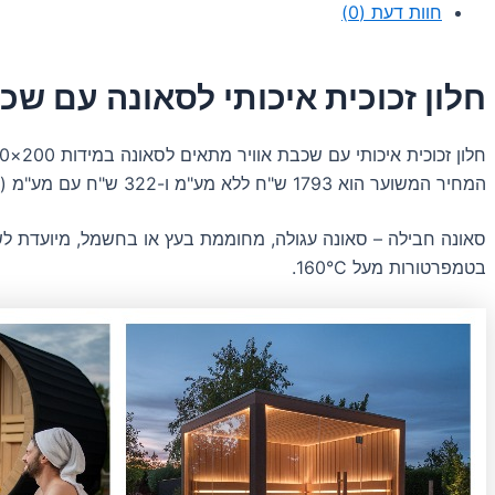
-
חוות דעת (0)
גובה
200
ס"מ,
חלון זכוכית איכותי לסאונה עם שכב
רוחב
190
ס"מ,
שטח
המחיר המשוער הוא 1793 ש"ח ללא מע"מ ו-322 ש"ח עם מע"מ (18%).
3.80
מ"ר,
עובי
סאונה חבילה – סאונה עגולה, מחוממת בעץ או בחשמל, מיועדת לש
יחידת
בטמפרטורות מעל 160°C.
הזכוכית
המוצמדת
24
מ"מ,
משקל
114.0
ק"ג,
מחיר
1793
ש"ח
ללא