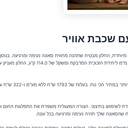
עם שכבת אוויר
ו-190 ס"מ ברוחב, יוצר פני זכוכית של 3.80 מ"ר. 
דת לשימוש בחיצוני. הצורה המעגלית משפרת את התפלגות החום ו
 המושלם לסאונה שלך. בעלות נמוכה, עמידות גבוהה ויכולת לעמוד ב