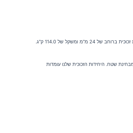
חלון זכוכית איכותי עם שכבת אוויר מתאים לסאונה במידות 200×190 ס"מ, בשטח זכוכית של 3.80 מ"ר. היחידה מורכבת משתי שכבות זכוכית ברוחב של 24 מ"מ ומשקל של 114.0 ק"ג.
חינת שטח. היחידות הזכוכית שלנו עומדות