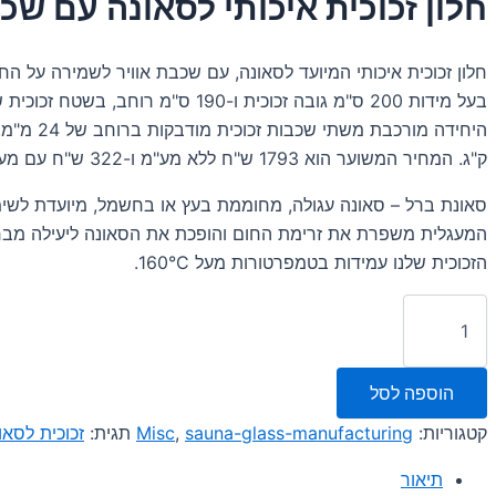
חלון זכוכית איכותי לסאונה עם שכב
היה:
הוא:
2,116.00 ₪.
2,349.00 ₪.
חלון זכוכית איכותי המיועד לסאונה, עם שכבת אוויר לשמירה על הח
ק"ג. המחיר המשוער הוא 1793 ש"ח ללא מע"מ ו-322 ש"ח עם מע"מ (18%).
סאונת ברל – סאונה עגולה, מחוממת בעץ או בחשמל, מיועדת לשימ
המעגלית משפרת את זרימת החום והופכת את הסאונה ליעילה מבח
הזכוכית שלנו עמידות בטמפרטורות מעל 160°C.
כמות
של
חלון
זכוכית
הוספה לסל
איכותי
לסאונה
קטגוריות:
sauna-glass-manufacturing
,
Misc
תגית:
זכוכית לסאו
עם
שכבת
תיאור
אוויר