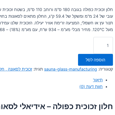
עובי של 24 מ"מ ומשקל של 59.4 ק"ג, החלון מתאים לס
תנור עץ או חשמלי, המציעה זרימת אוויר יעילה. הזכוכית שלנו עמי
מעל 120°C. מחיר מבלי מע"מ – 934 ש"ח, עם מע"מ (18%) – 168 ש"ח.
כמות
של
חלון
זכוכית
הוספה לסל
כפולה
–
קטגוריה:
sauna-glass-manufacturing
תגית:
זכוכית לסאונה , חל
אידיאלי
לסאונות:
תיאור
גובה
180
חוות דעת (0)
ס"מ,
רוחב
110
חלון זכוכית כפולה – אידיאלי לסאונ
ס"מ,
שטח