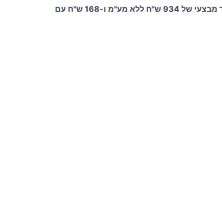
חלון זכוכית כפולה בגובה 180 ס"מ ורוחב 110 ס"מ, בשטח זכוכית של 1.98 מ"ר. עם עובי של 24 מ"מ ומשקל של 59.4 ק"ג. מחיר מבצעי של 934 ש"ח ללא מע"מ ו-168 ש"ח עם