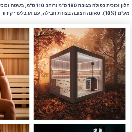
1.98
מ"ר,
מע"מ (18%). סאונה חצובה בצורת חבילה, עם או בלעדי קירור אוויר יעיל. הזכוכית שלנו עמידה בטמפרטורות מעל 120°C.
יחידת
זכוכית
מדבקת
24
מ"מ,
משקל
59.4
ק"ג,
מחיר
934
₪
ללא
מע"מ
/
168
₪
(18%
מע"מ).