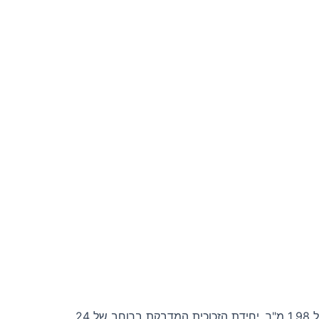
חלון זכוכית כפולה הוא פתרון מושלם לסאונות בחצר או בגינה. בעל גובה של 180 ס"מ ורוחב של 110 ס"מ, החלון מספק שטח זכוכית של 1.98 מ"ר. יחידת הזכוכית המדבקת ברוחב של 24