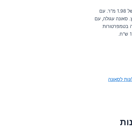
חלון זכוכית כפולה בגובה 180 ס"מ ורוחב 110 ס"מ, בשטח זכוכית של 1.98 מ"ר. עם
אונות בחוץ. סאונה עגולה, עם
דה בטמפרטורות
ונות לסאונה
ות