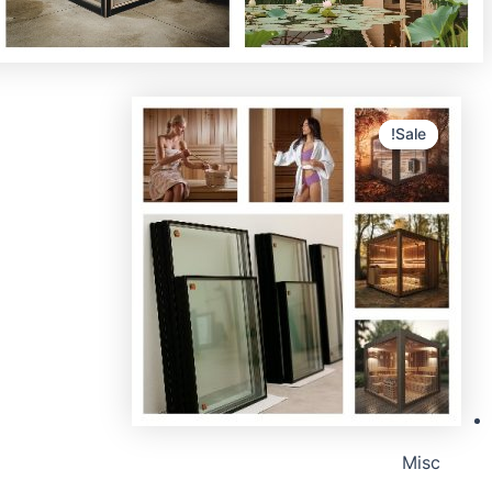
Sale!
Sale!
Misc