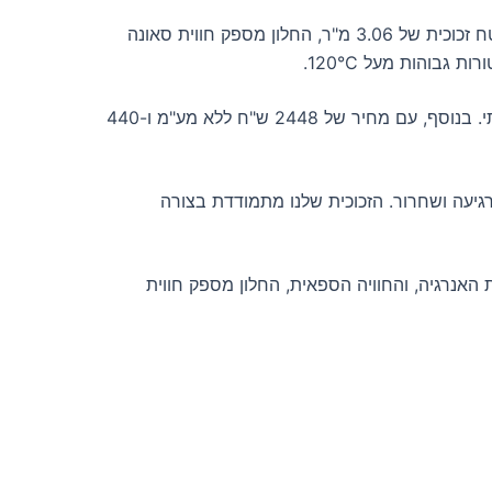
חלון סאונה משולש הוא פתרון מושלם למי שמחפש חווית סאונה מודרנית ויעילה. עם גובה זכוכית של 180 ס"מ, רוחב של 170 ס"מ, ושטח זכוכית של 3.06 מ"ר, החלון מספק חווית סאונה
המערכת המתקדמת שלנו מאפשרת לחלון להפחית באופן משמעותי את צריכת האנרגיה של הסאונה, מה שמבטיח חיסכון כספי וסביבתי. בנוסף, עם מחיר של 2448 ש"ח ללא מע"מ ו-440
גיעה ושחרור. הזכוכית שלנו מתמודדת בצורה
האנרגיה, והחוויה הספאית, החלון מספק חווית