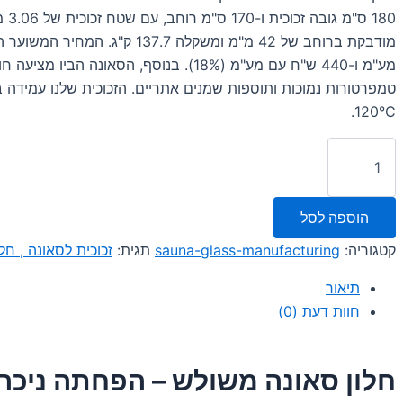
180 ס"מ
מע"מ ו-440 ש"ח עם מע"מ (18%). בנוסף, הסאונה הביו 
טמפרטורות נמוכות ותוספות שמנים אתריים. הזכוכית שלנו עמידה
120°C.
כמות
של
חלון
סאונה
הוספה לסל
משולש
–
קטגוריה:
sauna-glass-manufacturing
תגית:
זכוכית לסאונה , חל
חיסכון
באנרגיה
תיאור
וניכר
בצריכה:
חוות דעת (0)
מידע
חדש!
חלון סאונה משולש – הפחתה ניכר