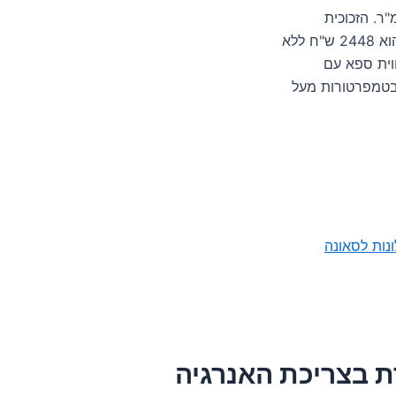
 גובה זכוכית ו-170 ס"מ רוחב, עם שטח זכוכית של 3.06 מ"ר. הזכוכית
מודבקת ברוחב של 42 מ"מ ומשקלה 137.7 ק"ג. המחיר המשוער הוא 2448 ש"ח ללא
מציעה חווית ספא עם
 בטמפרטורות מעל
ונות לסאונה
ת בצריכת האנרגיה