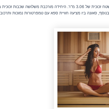
ער הוא 2448 ש"ח ללא מע"מ ו-440 ש"ח עם מע"מ (18%). בנוסף, סאונה ביו מציעה חוויית ספא עם טמפר