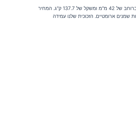
חלון סאונה משולש בעל גובה של 180 ס"מ ורוחב של 170 ס"מ, בשטח זכוכית של 3.06 מ"ר. היחידה מורכבת משלושה שכבות זכוכית ברוחב של 42 מ"מ ומשקל של 137.7 ק"ג. המחיר
טורות נמוכות ותרכובות שמנים ארומטיים. הזכוכית שלנו עמידה