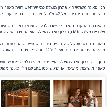
מרשימה ונוחה. עם עובי של 42 מ"מ ליחידת הזכוכית המדבקת ומשקל של 137.7 ק"ג, החלון מעניק בידוד מעולה ויכולת עמידה בטמפרטורות גבוהות מעל 120°C.
ש"ח עם מע"מ (18%), החלון סאונה משולש הוא הבחירה המושלמת למי שמחפש יחס רווחה ויעילות.
סאונה ביו היא סוג של סאונה פינית עדינה שמציעה טמפרטורות נמו
מושלמת עם טמפרטורות מעל 120°C, מה שמבטיח חווית סאונה ביו מושלמת ומרגיעה.
בסך הכל, חלון סאונה משולש הוא פתרון מושלם למי שמחפש חווית ס
סאונה מושלמת ומרגיעה. אז תרגישו כמו בחג עם חלון סאונה משול