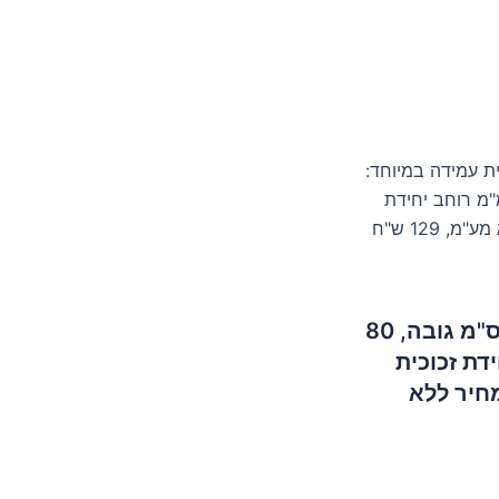
ית עמידה במיוחד:
19 ס"מ גובה, 80 ס"מ רוחב, 1.52 מ"ר שטח זכוכית, 24 מ"מ רוחב יחידת
זכוכית מודבקת, 45.6 ק"ג משקל יחידת זכוכית, 717 ש"ח מחיר ללא מע"מ, 129 ש"ח
חלון סאונה עם זכוכית עמידה במיוחד: דו פני, 190 ס"מ גובה, 80
24 מ"מ רוחב יחידת זכוכית
יחידת זכוכית, 717 ש"ח מחיר ללא