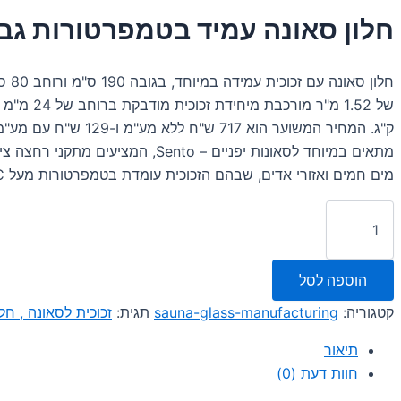
המקורי
הנוכחי
חלון סאונה עמיד בטמפרטורות גב
היה:
הוא:
846.00 ₪.
939.00 ₪.
חלון סא
מתאים במיוחד לסאונות יפניים – Sento, המציעים
מים חמים ואזורי אדים, שבהם הזכוכית עומדת בטמפרטורות מעל 120°C.
כמות
של
חלון
סאונה
הוספה לסל
עם
זכוכית
קטגוריה:
sauna-glass-manufacturing
תגית:
זכוכית לסאונה , חל
עמידה
במיוחד:
תיאור
דו
פני,
חוות דעת (0)
190