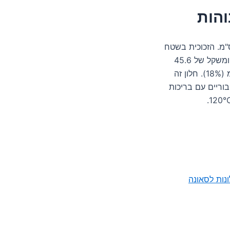
והות
ונה עם זכוכית עמידה במיוחד, בגובה 190 ס"מ ורוחב 80 ס"מ. הזכוכית בשטח
של 1.52 מ"ר מורכבת מיחידת זכוכית מודבקת ברוחב של 24 מ"מ ומשקל של 45.6
ק"ג. המחיר המשוער הוא 717 ש"ח ללא מע"מ ו-129 ש"ח עם מע"מ (18%). חלון זה
 מתקני רחצה ציבוריים עם בריכות
ונות לסאונה