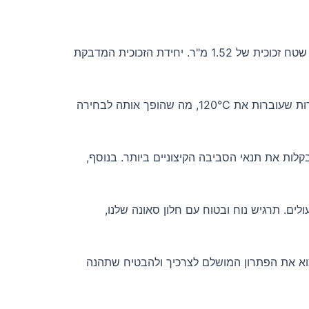
חלון סאונה עם זכוכית עמידה במיוחד הוא פתרון מושלם למתקן הסאונה שלך. בעל גובה של 190 ס"מ ורוחב של 80 ס"מ, החלון מספק שטח זכוכית של 1.52 מ"ר. יחידת הזכוכית המדבקת
סאונה יפנית – מתקן לרחצה ציבורי הכולל בריכות מים חמים, לעיתים קרובות משולבות עם אזורי אדים. הזכוכית שלנו עמידה בטמפרטורות שעוברות את 120°C, מה שהופך אותה לבחירה
לות את תנאי הסביבה הקיצוניים ביותר. בנוסף,
ים. תרגיש נוח ובטוח עם חלון סאונה שלנו,
מצוא את הפתרון המושלם לצרכיך ולהבטיח שתהנה