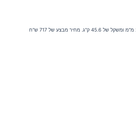
חלון סאונה עם זכוכית עמידה במיוחד, בגובה 190 ס"מ ורוחב 80 ס"מ. עם שטח זכוכית של 1.52 מ"ר, עובי יחידת הזכוכית המדבקת 24 מ"מ ומשקל של 45.6 ק"ג. מחיר מבצע של 717 ש"ח