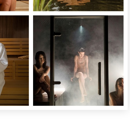
ללא
מע"מ,
129
ש"ח
(18%)
מע"מ.