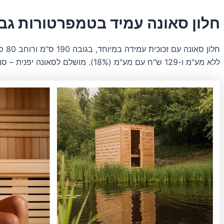
ס"מ
גובה,
חלון סאונה עמיד בטמפרטורות גב
80
ס"מ
רוחב,
1.52
ללא מע"מ ו-129 ש"ח עם מע"מ (18%). מושלם לסאונה יפנית – סנטו, מתקני רחצה ציבוריים עם בריכות מים חמים ואזורי אדים.
מ"ר
שטח
זכוכית,
24
מ"מ
רוחב
יחידת
זכוכית
מודבקת,
45.6
ק"ג
משקל
יחידת
זכוכית,
717
ש"ח
מחיר